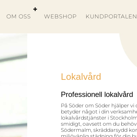
OM OSS
WEBSHOP
KUNDPORTALE
Lokalvård
Professionell lokalvård
På Söder om Söder hjälper vi 
betyder något i din verksamh
lokalvårdstjänster i Stockholm s
smidigt, oavsett om du behöve
Södermalm, skräddarsydd kon
miljövänlig städning för din b