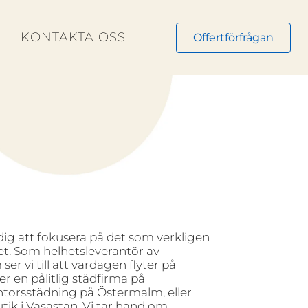
N
KONTAKTA OSS
Offertförfrågan
dig att fokusera på det som verkligen
et. Som helhetsleverantör av
er vi till att vardagen flyter på
r en pålitlig städfirma på
torsstädning på Östermalm, eller
utik i Vasastan. Vi tar hand om