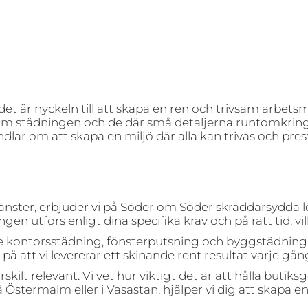
t är nyckeln till att skapa en ren och trivsam arbetsm
om städningen och de där små detaljerna runtomkring, 
lar om att skapa en miljö där alla kan trivas och prest
änster, erbjuder vi på Söder om Söder skräddarsydda l
dningen utförs enligt dina specifika krav och på rätt tid,
sive kontorsstädning, fönsterputsning och byggstädning
å att vi levererar ett skinande rent resultat varje gån
skilt relevant. Vi vet hur viktigt det är att hålla butik
Östermalm eller i Vasastan, hjälper vi dig att skapa en 