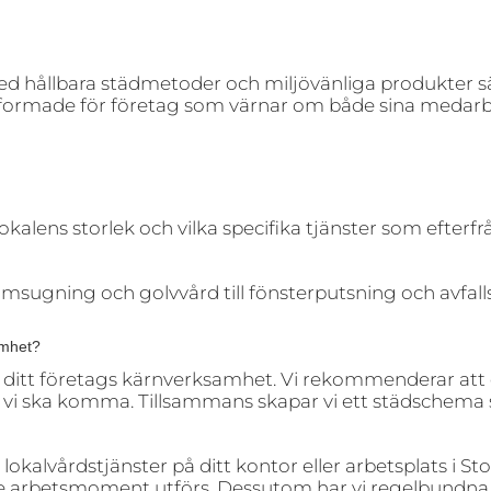
 Med hållbara städmetoder och miljövänliga produkter säk
t utformade för företag som värnar om både sina medarb
kalens storlek och vilka specifika tjänster som efterfr
mmsugning och golvvård till fönsterputsning och avfall
amhet?
på ditt företags kärnverksamhet. Vi rekommenderar att
 att vi ska komma. Tillsammans skapar vi ett städsche
 lokalvårdstjänster på ditt kontor eller arbetsplats i S
arje arbetsmoment utförs. Dessutom har vi regelbundn