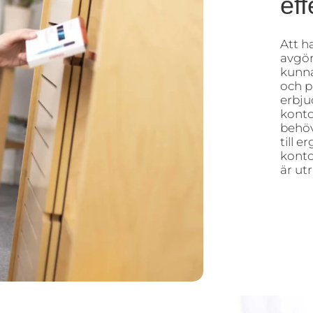
eff
Att h
avgör
kunna
och p
erbju
konto
behöv
till 
kontor
är ut