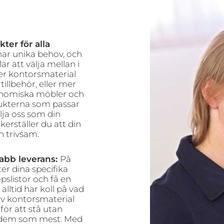
ter för alla
 har unika behov, och
ar att välja mellan i
r kontorsmaterial
illbehör, eller mer
onomiska möbler och
dukterna som passar
lja oss som din
erställer du att din
h trivsam.
abb leverans:
På
er dina specifika
pslistor och få en
alltid har koll på vad
av kontorsmaterial
för att stå utan
r dem som mest. Med