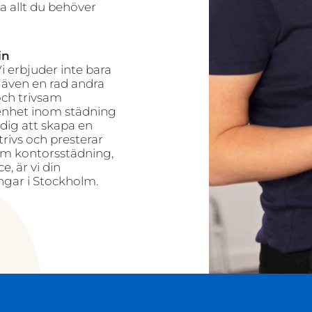
a allt du behöver
in
i erbjuder inte bara
 även en rad andra
 och trivsam
renhet inom städning
 dig att skapa en
rivs och presterar
om kontorsstädning,
e, är vi din
ngar i Stockholm.