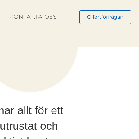
N
KONTAKTA OSS
Offertförfrågan
har allt för ett
lutrustat och