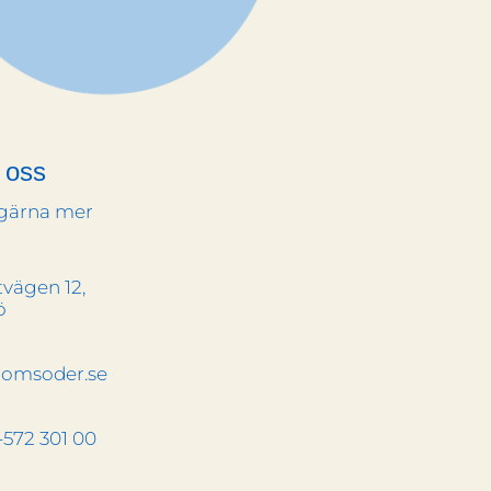
 oss
 gärna mer
vägen 12,
ö
romsoder.se
-572 301 00