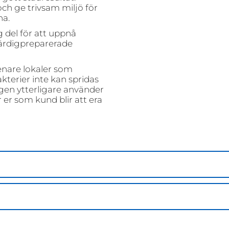
ch ge trivsam miljö för
na.
 del för att uppnå
färdigpreparerade
enare lokaler som
kterier inte kan spridas
ngen ytterligare använder
r er som kund blir att era