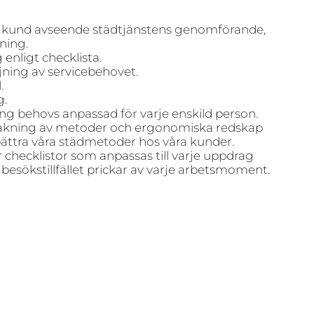
kund avseende städtjänstens genomförande,
ning.
 enligt checklista.
jning av servicebehovet.
.
g.
g behovs anpassad för varje enskild person.
vakning av metoder och ergonomiska redskap
rbättra våra städmetoder hos våra kunder.
checklistor som anpassas till varje uppdrag
 besökstillfället prickar av varje arbetsmoment.