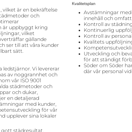
Kvalitetsplan
 vilket är en bekräftelse
Avstämningar med 
 städmetoder och
innehåll och omfatt
ptimerar
Kontroll av städning
m är uppbyggt kring
Kontinuerlig uppföl
ningar, vilket
Kontroll av personal
 överträffar gällande
Kvalitets uppföljnin
h ser till att våra kunder
Kompetensutvecklin
lbart sätt.
Utveckling och be
för att ständigt fö
Söder om Söder har 
 ledstjärnor. Vi levererar
där vår personal vid
nas av noggrannhet och
nom vår ISO 9001
valda städmetoder och
ppar och dukar,
jer en detaljerad
stämningar med kunder,
petensutveckling för vår
und upplever sina lokaler
gott städresultat.