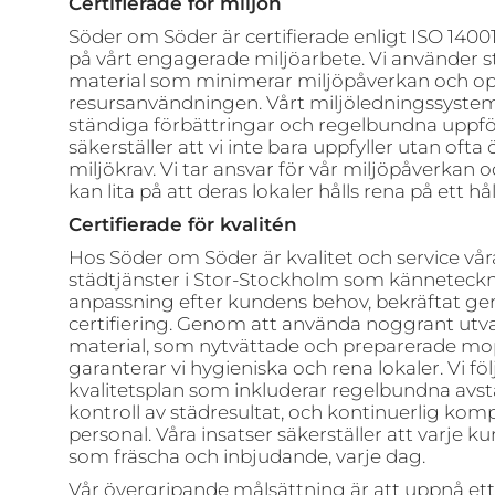
Certifierade för miljön
Söder om Söder är certifierade enligt ISO 14001,
på vårt engagerade miljöarbete. Vi använder
material som minimerar miljöpåverkan och o
resursanvändningen. Vårt miljöledningssyste
ständiga förbättringar och regelbundna uppfölj
säkerställer att vi inte bara uppfyller utan ofta
miljökrav. Vi tar ansvar för vår miljöpåverkan oc
kan lita på att deras lokaler hålls rena på ett hål
Certifierade för kvalitén
Hos Söder om Söder är kvalitet och service våra
städtjänster i Stor-Stockholm som känneteck
anpassning efter kundens behov, bekräftat ge
certifiering. Genom att använda noggrant ut
material, som nytvättade och preparerade mo
garanterar vi hygieniska och rena lokaler. Vi föl
kvalitetsplan som inkluderar regelbundna av
kontroll av städresultat, och kontinuerlig kom
personal. Våra insatser säkerställer att varje k
som fräscha och inbjudande, varje dag.
Vår övergripande målsättning är att uppnå ett 