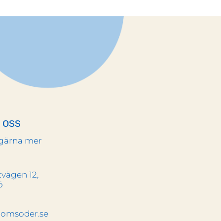
 oss
 gärna mer
vägen 12,
ö
romsoder.se