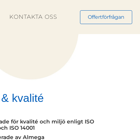
N
KONTAKTA OSS
Offertförfrågan
 & kvalité
de för kvalité och miljö enligt ISO
och ISO 14001
erade av Almega