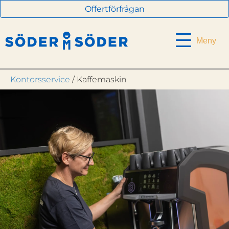
Offertförfrågan
Meny
Kontorsservice
/ Kaffemaskin