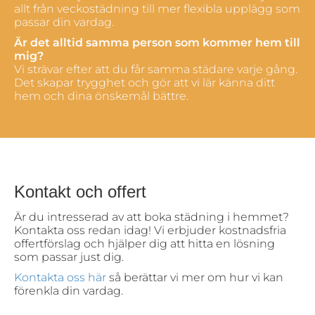
allt från veckostädning till mer flexibla upplägg som
passar din vardag.
Är det alltid samma person som kommer hem till
mig?
Vi strävar efter att du får samma städare varje gång.
Det skapar trygghet och gör att vi lär känna ditt
hem och dina önskemål bättre.
Kontakt och offert
Är du intresserad av att boka städning i hemmet?
Kontakta oss redan idag! Vi erbjuder kostnadsfria
offertförslag och hjälper dig att hitta en lösning
som passar just dig.
Kontakta oss här
så berättar vi mer om hur vi kan
förenkla din vardag.