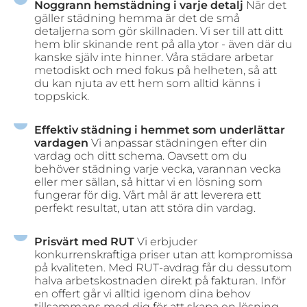
Noggrann hemstädning i varje detalj
När det
gäller städning hemma är det de små
detaljerna som gör skillnaden. Vi ser till att ditt
hem blir skinande rent på alla ytor - även där du
kanske själv inte hinner. Våra städare arbetar
metodiskt och med fokus på helheten, så att
du kan njuta av ett hem som alltid känns i
toppskick.
Effektiv städning i hemmet som underlättar
vardagen
Vi anpassar städningen efter din
vardag och ditt schema. Oavsett om du
behöver städning varje vecka, varannan vecka
eller mer sällan, så hittar vi en lösning som
fungerar för dig. Vårt mål är att leverera ett
perfekt resultat, utan att störa din vardag.
Prisvärt med RUT
Vi erbjuder
konkurrenskraftiga priser utan att kompromissa
på kvaliteten. Med RUT-avdrag får du dessutom
halva arbetskostnaden direkt på fakturan. Inför
en offert går vi alltid igenom dina behov
tillsammans med dig för att skapa en lösning